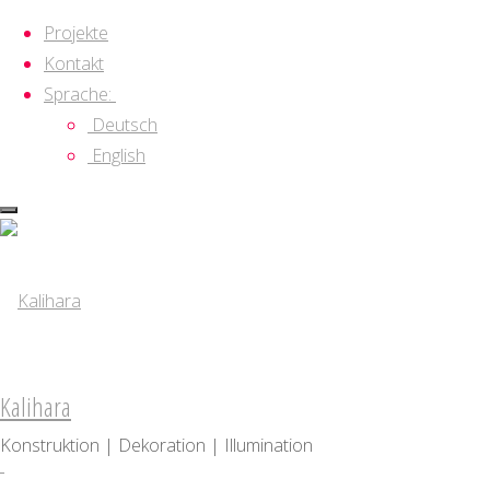
Projekte
Kontakt
Sprache:
Deutsch
English
Zum
Kategorie:
2021
Inhalt
springen
SILK::ROAD Festival
Kalihara
Konstruktion | Dekoration | Illumination
Das SILK::ROAD Festival ist eine interna
Seidenstraße mit einer Lichtinstallation 