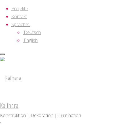
Projekte
Kontakt
Sprache:
Deutsch
English
Zum
Kategorie:
Projekte
Inhalt
springen
Schweinskopf Festival
Kalihara
2016
Konstruktion | Dekoration | Illumination